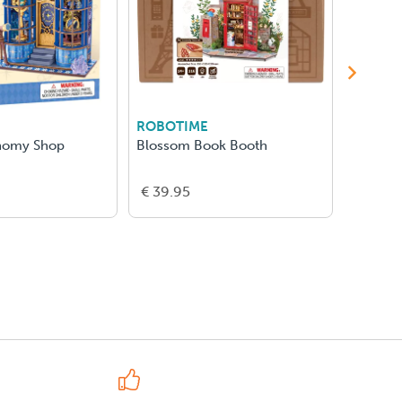
ROBOTIME
ROBOT
nomy Shop
Blossom Book Booth
Melody 
€ 39.95
€ 16.5