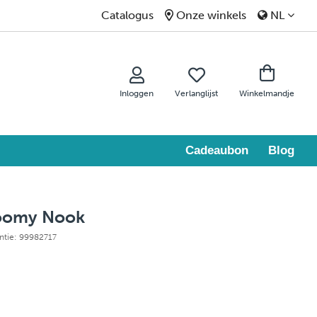
Catalogus
Onze winkels
NL
Inloggen
Verlanglijst
Winkelmandje
Cadeaubon
Blog
loomy Nook
entie: 99982717