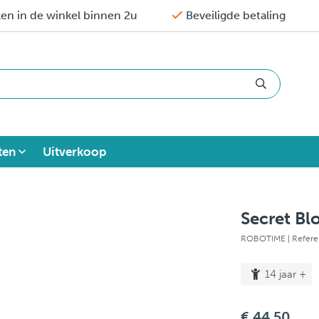
en in de winkel binnen 2u
Beveiligde betaling
ten
Uitverkoop
Secret B
ROBOTIME
| Refer
14 jaar +
€ 44,50