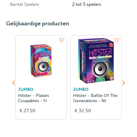
Aantal Spelers
2 tot 5 spelers
Gelijkaardige producten
BO
JUMBO
JUMBO
ter - Battle Of The
Hitster - Urban & Hip-
Hitster Radio Cont
rations - Nl
Hop Expansion - Fr
Fr
2.50
€ 14.50
€ 27.50