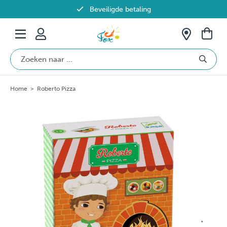
Beveiligde betaling
Gratis verzending vanaf €69 in België
Home
>
Roberto Pizza