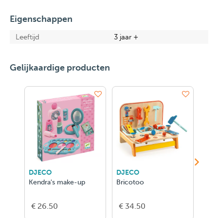
Eigenschappen
Leeftijd
3 jaar +
Gelijkaardige producten
DJECO
DJECO
DJE
Kendra's make-up
Bricotoo
Lina
€ 26.50
€ 34.50
€ 2