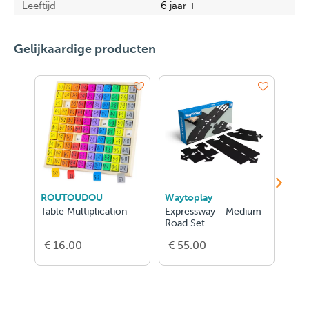
Leeftijd
6 jaar +
Gelijkaardige producten
ROUTOUDOU
Waytoplay
DJE
Table Multiplication
Expressway - Medium
Craz
Road Set
€ 16.00
€ 55.00
€ 1