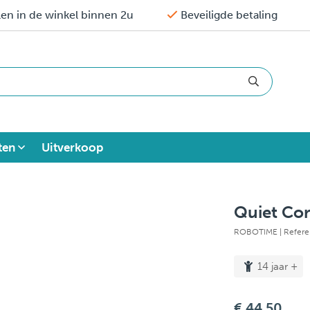
en in de winkel binnen 2u
Beveiligde betaling
ten
Uitverkoop
Quiet Cor
ROBOTIME
| Refer
14 jaar +
€ 44,50