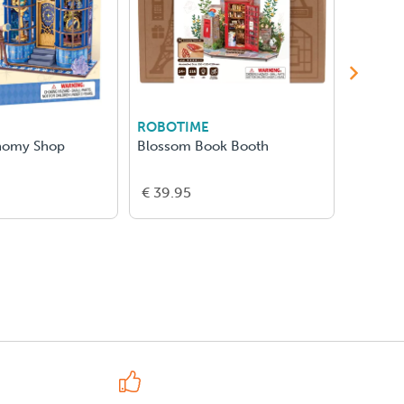
ROBOTIME
ROBOT
nomy Shop
Blossom Book Booth
Melody 
€ 39.95
€ 16.5