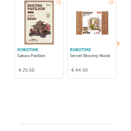
ROBOTIME
ROBOTIME
ROB
Sakura Pavilion
Secret Bloomy Nook
Quie
€ 25.50
€ 44.50
€ 4