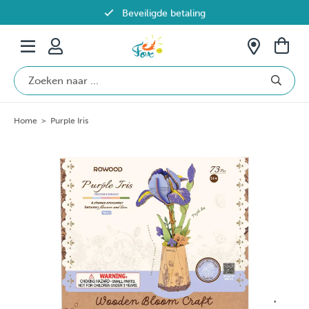
Beveiligde betaling
Gratis verzending vanaf €69 in België
Home
>
Purple Iris