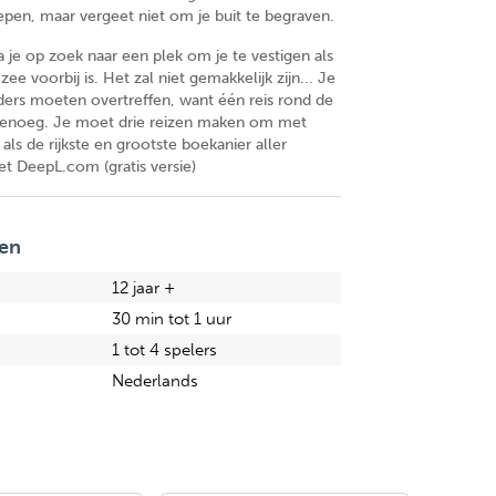
epen, maar vergeet niet om je buit te begraven.
 ga je op zoek naar een plek om je te vestigen als
zee voorbij is. Het zal niet gemakkelijk zijn... Je
nders moeten overtreffen, want één reis rond de
 genoeg. Je moet drie reizen maken om met
als de rijkste en grootste boekanier aller
et DeepL.com (gratis versie)
en
12 jaar +
30 min tot 1 uur
1 tot 4 spelers
Nederlands