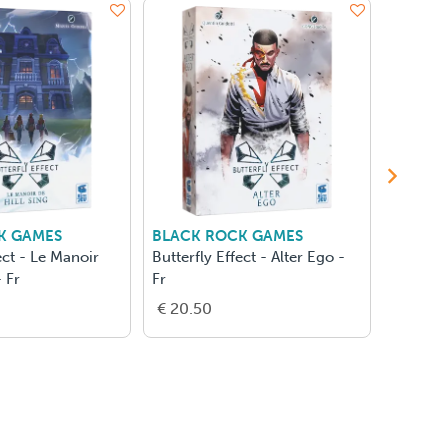
K GAMES
BLACK ROCK GAMES
GERON
ect - Le Manoir
Butterfly Effect - Alter Ego -
Momo -
- Fr
Fr
€ 20.50
€ 16.0