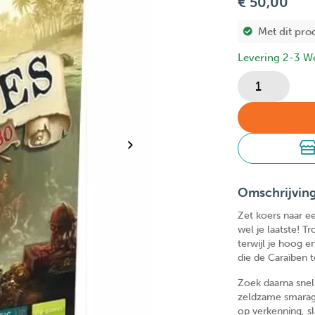
€ 50,00
Met dit pro
Levering 2-3 W
Omschrijvin
Zet koers naar ee
wel je laatste! T
terwijl je hoog 
die de Caraïben 
Zoek daarna snel
zeldzame smaragd
op verkenning, sl