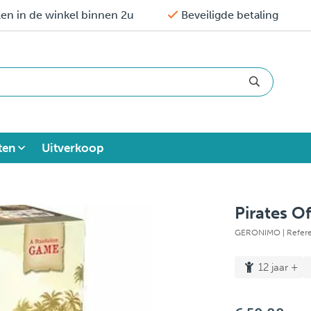
en in de winkel binnen 2u
Beveiligde betaling
ten
Uitverkoop
Pirates O
GERONIMO
| Refer
12 jaar +