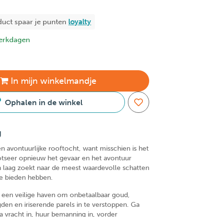
duct spaar je
punten
loyalty
erkdagen
In
mijn
winkelmandje
Ophalen in de winkel
g
n avontuurlijke rooftocht, want misschien is het
rotseer opnieuw het gevaar en het avontuur
en laag zoekt naar de meest waardevolle schatten
te bieden hebben.
 een veilige haven om onbetaalbaar goud,
en en iriserende parels in te verstoppen. Ga
a vracht in, huur bemanning in, vorder