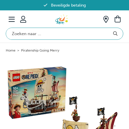
Beveiligde betaling
Gratis verzending vanaf €69 in België
Home
>
Piratenship Going Merry