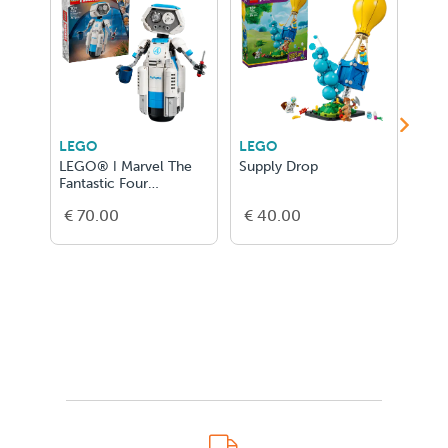
LEGO
LEGO
LEG
LEGO® ǀ Marvel The
Supply Drop
Ver
Fantastic Four
Tove
H.E.R.B.I.E. 76339
€ 70.00
€ 40.00
€ 