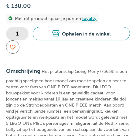
€ 130,00
Met dit product spaar je
punten
loyalty
Ophalen in de winkel
Omschrijving
Het piratenschip Going Merry (75639) is een
prachtig speelgoed boot model om mee te spelen en neer te
zetten voor fans van ONE PIECE avonturen. Dit LEGO
bouwpakket voor kinderen is een geweldig cadeau voor
jongens en meisjes vanaf 10 jaar en creatieve kinderen die dol
zijn op de Strohoedpiraten en ONE PIECE merch. Aan boord
vind je verschillende ruimtes: een bemanningshut, keuken,
opslagruimte en werkplaats en het model wordt geleverd met
5 LEGO ONE PIECE personages minifiguren uit de Netflix serie.
Luffy zit op het boegbeeld van een schaap aan de voorkant van
het schip met daaronder een kanon. Zoro ontspant en traint op