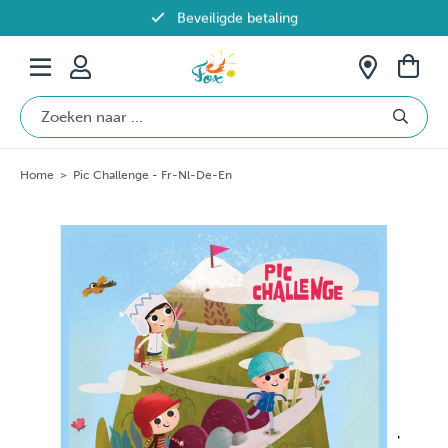
Beveiligde betaling
Gratis verzending vanaf €69 in België
Home
>
Pic Challenge - Fr-Nl-De-En