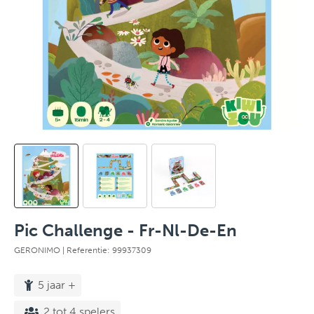
Pic Challenge - Fr-Nl-De-En
GERONIMO
| Referentie: 99937309
5 jaar +
2 tot 4 spelers