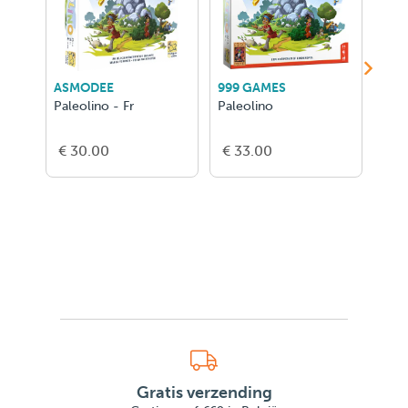
ASMODEE
999 GAMES
GER
Paleolino - Fr
Paleolino
Tres
€ 30.00
€ 33.00
€ 1
Gratis verzending