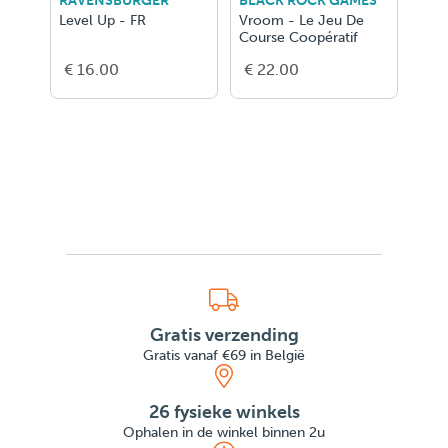
RAVENSBURGER
BLACK ROCK GAMES
BLA
Level Up - FR
Vroom - Le Jeu De
L'Er
Course Coopératif
€ 16.00
€ 22.00
€ 1
Gratis verzending
Gratis vanaf €69 in België
26 fysieke winkels
Ophalen in de winkel binnen 2u