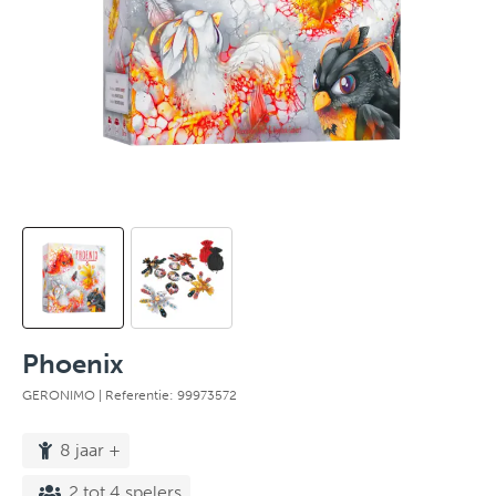
Phoenix
GERONIMO
| Referentie: 99973572
8 jaar +
2 tot 4 spelers