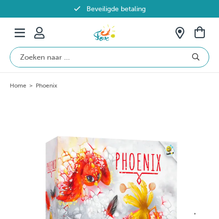
Beveiligde betaling
Gratis verzending vanaf €69 in België
Home
>
Phoenix