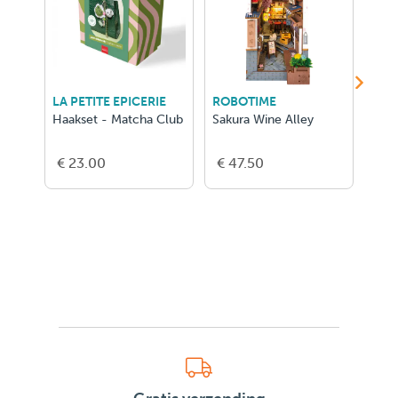
LA PETITE EPICERIE
ROBOTIME
LA P
Haakset - Matcha Club
Sakura Wine Alley
Peti
Ams
Kach
€ 23.00
€ 47.50
€ 2