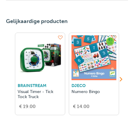
Gelijkaardige producten
BRAINSTREAM
DJECO
DJE
Visual Timer - Tick
Numero Bingo
Ze F
Tock Truck
€ 19.00
€ 14.00
€ 2