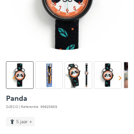
Panda
DJECO
| Referentie: 99625859
5 jaar +