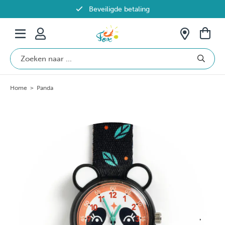
Beveiligde betaling
Gratis verzending vanaf €69 in België
Home
>
Panda