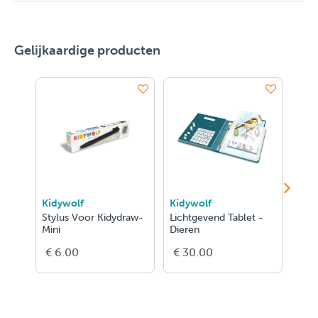
Gelijkaardige producten
Kidywolf
Kidywolf
Kid
Stylus Voor Kidydraw-
Lichtgevend Tablet -
Lich
Mini
Dieren
Eten
€ 6.00
€ 30.00
€ 3