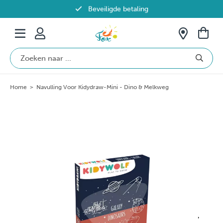
Beveiligde betaling
Gratis verzending vanaf €69 in België
Home
>
Navulling Voor Kidydraw-Mini - Dino & Melkweg