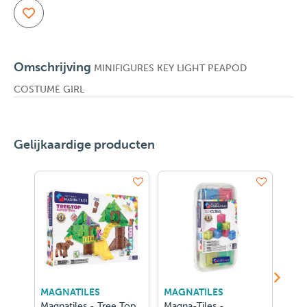
Omschrijving
MINIFIGURES KEY LIGHT PEAPOD
COSTUME GIRL
Gelijkaardige producten
MAGNATILES
MAGNATILES
LEG
Magnatiles - Tree Top
Magna-Tiles -
LEG