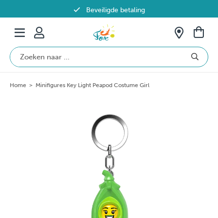
Beveiligde betaling
Gratis verzending vanaf €69 in België
Home
>
Minifigures Key Light Peapod Costume Girl