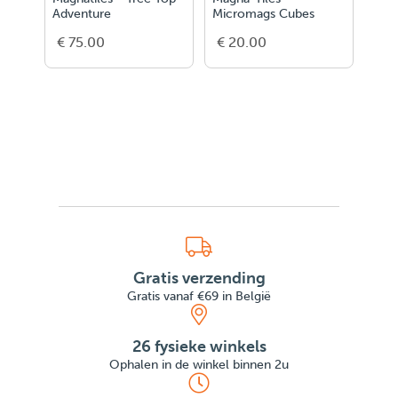
Adventure
Micromags Cubes
Cha
Proj
€ 75.00
€ 20.00
€ 5
Rove
Gratis verzending
Gratis vanaf €69 in België
26 fysieke winkels
Ophalen in de winkel binnen 2u