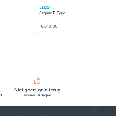
LEGO
LEGO
Jaquar E-Type
Star Wa
€ 140.00
€ 170.
Niet goed, geld terug
d
binnen 14 dagen