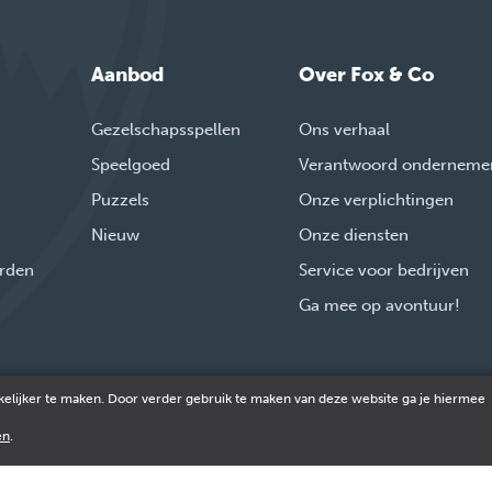
Aanbod
Over Fox & Co
Gezelschapsspellen
Ons verhaal
Speelgoed
Verantwoord onderneme
Puzzels
Onze verplichtingen
Nieuw
Onze diensten
rden
Service voor bedrijven
Ga mee op avontuur!
elijker te maken. Door verder gebruik te maken van deze website ga je hiermee
ine betalen met
Verzonden door
en
.
© 2026 FOX & Cie
Ondernemingsnr: 0551.965.335
Powered by
Tilroy
.