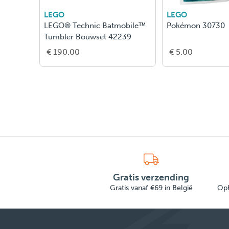
LEGO
LEGO
 Viper
LEGO® Technic Batmobile™
Pokémon 30730
34
Tumbler Bouwset 42239
€ 190.00
€ 5.00
Gratis verzending
Gratis vanaf €69 in België
Oph