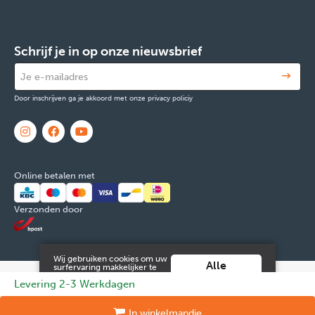
Schrijf je in op onze nieuwsbrief
Door inschrijven ga je akkoord met onze privacy policiy
Online betalen met
Verzonden door
Wij gebruiken cookies om uw
Alle
surfervaring makkelijker te
maken. Door verder gebruik
cookies
© 2026 FOX & Cie
Ondernemingsnr: 0551.965.335
Powered by
Levering 2-3 Werkdagen
te maken van deze website ga
aanvaarden
je hiermee akkoord.
Tilroy
.
Meer info vind je in onze
Juridische informatie en contact
Cookies
Persoonsgegevens
In
winkelmandje