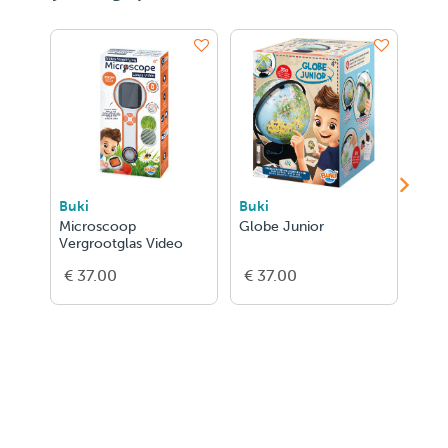
Buki
Buki
Buk
Microscoop
Globe Junior
Lich
Vergrootglas Video
Zonn
€ 37.00
€ 37.00
€ 1