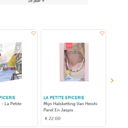
18 jaar +
PICERIE
LA PETITE EPICERIE
LA PETI
 - La Petite
Mijn Halsketting Van Heishi
Petit Pi
Parel En Jaspis
€ 22.00
€ 28.0