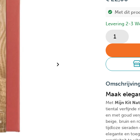
Met dit pro
Levering 2-3 W
Omschrijvin
Maak elegan
Met
Mijn Kit Na
tiental verfijnde
en met goud verg
beige, bruin en 
tijdloze sieraden
elegante en toega