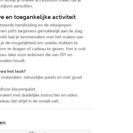
ten terwijl je unieke accessoires maakt die je
 stijlvol aanvullen.
e en toegankelijke activiteit
ustreerde handleiding en de inbegrepen
nen zelfs beginners gemakkelijk aan de slag.
nkit laat je kennismaken met het maken van
t je de mogelijkheid om unieke stukken te
 om te dragen of cadeau te geven. Het is ook
eau-idee voor iedereen die van DIY en
eraden houdt.
we het leuk?
aterialen: natuurlijke parels en met goud
jdloze kleurenpalet.
maken met duidelijke instructies en video.
deau dat altijd in de smaak valt.
en