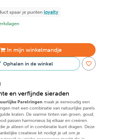
duct spaar je
punten
loyalty
erkdagen
In
mijn
winkelmandje
Ophalen in de winkel
g
te en verfijnde sieraden
tuurlijke Parelringen
maak je eenvoudig een
 ringen met een combinatie van natuurlijke parels
ulde kralen. De warme tinten van groen, goud,
rood passen harmonieus bij elkaar en creëren
 die je alleen of in combinatie kunt dragen. Deze
nkelijke creatieve kit nodigt je uit om je