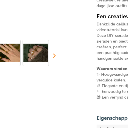
creativiteit te ui
dagelijkse outfits
Een creatiev
Dankzij de geïll
videotutorial kun
Deze DIY-sierade
sieraden en bied
creëren, perfect
een prachtig cad
handgemaakte si
Waarom vinden 
✨ Hoogwaardige m
vergulde kralen.
🎨 Elegante en ti
🪡 Eenvoudig te 
🎁 Een verfijnd ca
Eigenschapp