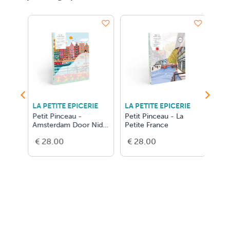
LA PETITE EPICERIE
LA PETITE EPICERIE
LA P
Petit Pinceau -
Petit Pinceau - La
Mijn
Amsterdam Door Nidhi
Petite France
Heis
Kachhadiya
€ 28.00
€ 28.00
€ 2