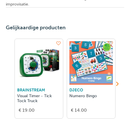
improvisatie.
Gelijkaardige producten
BRAINSTREAM
DJECO
DJE
Visual Timer - Tick
Numero Bingo
Ze F
Tock Truck
€ 19.00
€ 14.00
€ 2