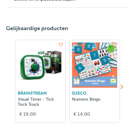
Gelijkaardige producten
BRAINSTREAM
DJECO
DJE
Visual Timer - Tick
Numero Bingo
Ze F
Tock Truck
€ 19.00
€ 14.00
€ 2