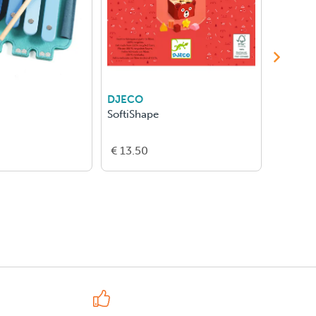
DJECO
BRIO
SoftiShape
Gemston
€ 13.50
€ 32.0