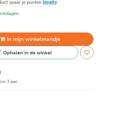
duct spaar je
punten
loyalty
erkdagen
In
mijn
winkelmandje
Ophalen in de winkel
g
oor 3 jaar