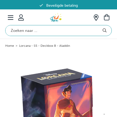
Beveiligde betaling
Gratis verzending vanaf €69 in België
Home
>
Lorcana - S5 - Deckbox B - Aladdin