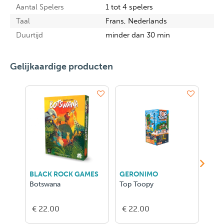
Aantal Spelers
1 tot 4 spelers
Taal
Frans, Nederlands
Duurtijd
minder dan 30 min
Gelijkaardige producten
BLACK ROCK GAMES
GERONIMO
GIG
Botswana
Top Toopy
Ipso
€ 22.00
€ 22.00
€ 1