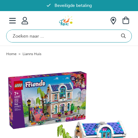
Beveiligde betaling
Gratis verzending vanaf €69 in België
Home
>
Lianns Huis