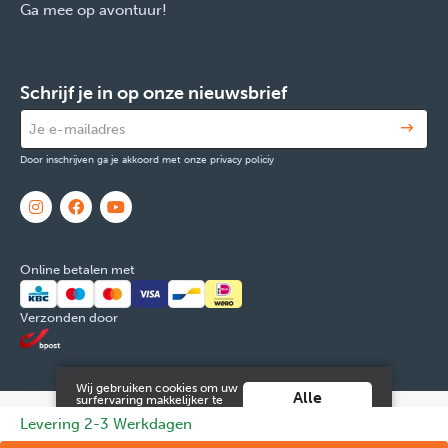
Ga mee op avontuur!
Schrijf je in op onze nieuwsbrief
Door inschrijven ga je akkoord met onze privacy policiy
Online betalen met
Verzonden door
Wij gebruiken cookies om uw
Alle
surfervaring makkelijker te
maken. Door verder gebruik
cookies
© 2026 FOX & Cie
Ondernemingsnr: 0551.965.335
Powered by
Levering 2-3 Werkdagen
te maken van deze website ga
aanvaarden
je hiermee akkoord.
Tilroy
.