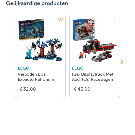
Gelijkaardige producten
LEGO
LEGO
LEG
Verboden Bos:
F1® Displaytruck Met
Gel
Expecto Patronum
Audi F1® Racewagen
€ 32.00
€ 45.00
€ 1