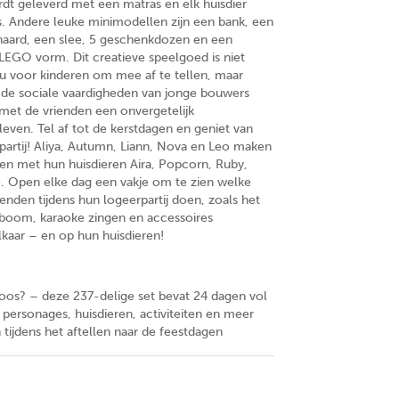
dt geleverd met een matras en elk huisdier
s. Andere leuke minimodellen zijn een bank, een
haard, een slee, 5 geschenkdozen en een
 LEGO vorm. Dit creatieve speelgoed is niet
u voor kinderen om mee af te tellen, maar
de sociale vaardigheden van jonge bouwers
 met de vrienden een onvergetelijk
eleven. Tel af tot de kerstdagen en geniet van
partij! Aliya, Autumn, Liann, Nova en Leo maken
men met hun huisdieren Aira, Popcorn, Ruby,
. Open elke dag een vakje om te zien welke
rienden tijdens hun logeerpartij doen, zoals het
 boom, karaoke zingen en accessoires
lkaar – en op hun huisdieren!
 doos? – deze 237-delige set bevat 24 dagen vol
 personages, huisdieren, activiteiten en meer
tijdens het aftellen naar de feestdagen