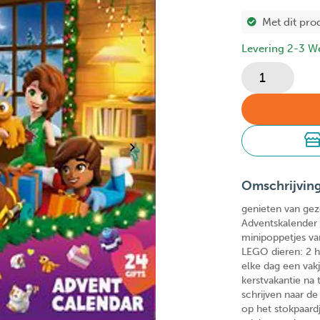
Met dit pro
Levering 2-3 W
Omschrijvin
genieten van ge
Adventskalender 
minipoppetjes va
LEGO dieren: 2 h
elke dag een vakj
kerstvakantie na 
schrijven naar d
op het stokpaar