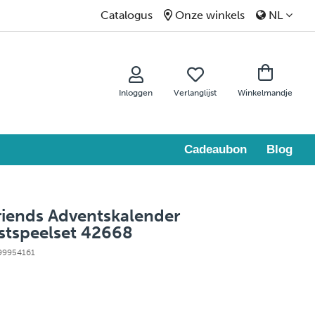
Catalogus
Onze winkels
NL
Inloggen
Verlanglijst
Winkelmandje
Cadeaubon
Blog
iends Adventskalender
stspeelset 42668
 99954161