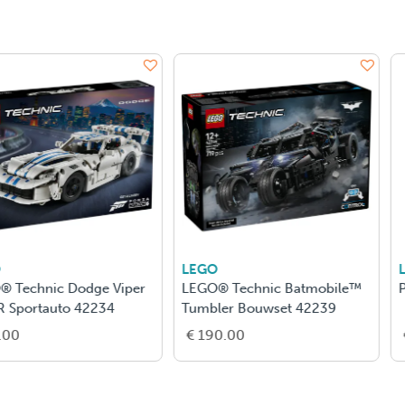
LEGO
LEGO
LEGO® Speed Champions
Racefiets
BMW M3 (E30) Bouwbare
Speelgoedauto 77263
€ 30.00
€ 120.00