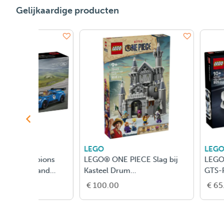
Gelijkaardige producten
LEGO
LEGO
 Viper
LEGO® Technic Batmobile™
Pokémon 30730
34
Tumbler Bouwset 42239
€ 190.00
€ 5.00