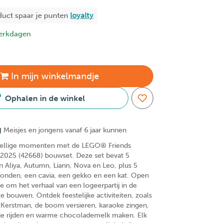
duct spaar je
punten
loyalty
erkdagen
In
mijn
winkelmandje
Ophalen in de winkel
g
Meisjes en jongens vanaf 6 jaar kunnen
zellige momenten met de LEGO® Friends
2025 (42668) bouwset. Deze set bevat 5
n Aliya, Autumn, Liann, Nova en Leo, plus 5
onden, een cavia, een gekko en een kat. Open
e om het verhaal van een logeerpartij in de
te bouwen. Ontdek feestelijke activiteiten, zoals
e Kerstman, de boom versieren, karaoke zingen,
dje rijden en warme chocolademelk maken. Elk