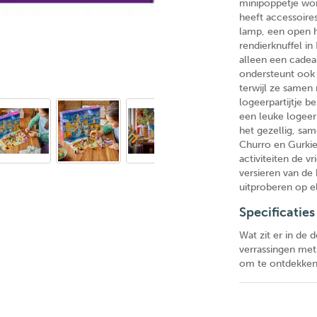
minipoppetje wor
heeft accessoire
lamp, een open 
rendierknuffel in
alleen een cadea
ondersteunt ook 
terwijl ze samen
logeerpartijtje b
een leuke logeer
het gezellig, sa
Churro en Gurkie
activiteiten de v
versieren van de
uitproberen op e
Specificaties
Wat zit er in de
verrassingen met
om te ontdekken 