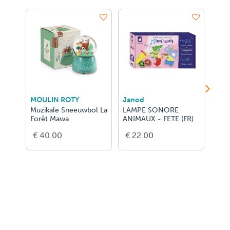
MOULIN ROTY
Janod
MOU
Muzikale Sneeuwbol La
LAMPE SONORE
Lam
Forêt Mawa
ANIMAUX - FETE (FR)
Peti
€ 40.00
€ 22.00
€ 