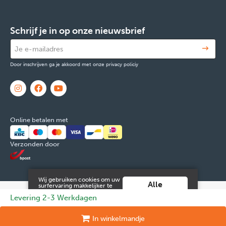
Schrijf je in op onze nieuwsbrief
Door inschrijven ga je akkoord met onze privacy policiy
Online betalen met
Verzonden door
Wij gebruiken cookies om uw
Alle
surfervaring makkelijker te
maken. Door verder gebruik
cookies
© 2026 FOX & Cie
Ondernemingsnr: 0551.965.335
Powered by
Levering 2-3 Werkdagen
te maken van deze website ga
aanvaarden
je hiermee akkoord.
Tilroy
.
Meer info vind je in onze
Juridische informatie en contact
Cookies
Persoonsgegevens
In
winkelmandje
algemene voorwaarden
.