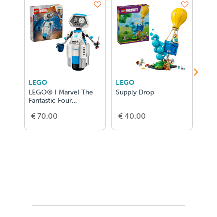
LEGO
LEGO
LEG
LEGO® ǀ Marvel The
Supply Drop
Ver
Fantastic Four
Tove
H.E.R.B.I.E. 76339
€ 70.00
€ 40.00
€ 