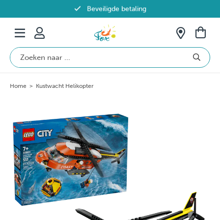
Beveiligde betaling
Gratis verzending vanaf €69 in België
Home
>
Kustwacht Helikopter