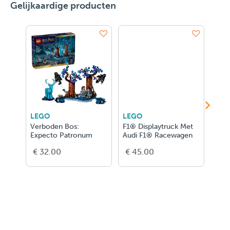
Gelijkaardige producten
LEGO
LEGO
LEG
Verboden Bos:
F1® Displaytruck Met
Gel
Expecto Patronum
Audi F1® Racewagen
€ 32.00
€ 45.00
€ 1