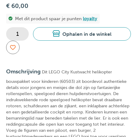
€ 60,00
Met dit product spaar je
punten
loyalty
Ophalen in de winkel
Omschrijving
Dit LEGO City Kustwacht helikopter
bouwpakket voor kinderen (60503) zit boordevol authentieke
details voor jongens en meisjes die dol zijn op fantasierijke
rollenspellen, speelgoed dieren hulpdienstvoertuigen. De
indrukwekkende rode speelgoed helikopter bevat draaibare
rotoren, schuifdeuren aan de zijkant, een inklapbare achterklep
en een gedetailleerde cockpit en romp. Kinderen kunnen een
bemanningslid naar beneden takelen met de lier. Er is ook een
reddingscapsule die open kan voor toegang tot het interieur.
Voeg de figuren van een piloot, een burger, 2
kustwachtmedewerkers en een LEGO haai toe voor urenlang