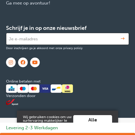
Ga mee op avontuur!
Schrijf je in op onze nieuwsbrief
Door inschrijven ga je akkoord met onze privacy policiy
Online betalen met
Verzonden door
Wij gebruiken cookies om uw
Alle
surfervaring makkelijker te
maken. Door verder gebruik
cookies
© 2026 FOX & Cie
Ondernemingsnr: 0551.965.335
Powered by
Levering 2-3 Werkdagen
te maken van deze website ga
aanvaarden
je hiermee akkoord.
Tilroy
.