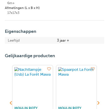
6m+
Afmetingen (L x B x H)
17x17x3
Eigenschappen
Leeftijd
3 jaar +
Gelijkaardige producten
MOULIN ROTY
MOULIN ROTY
MOU