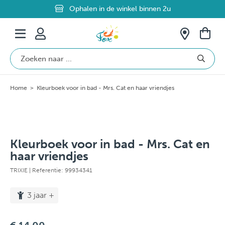
Ophalen in de winkel binnen 2u
Beveiligde betaling
Gratis verzending vanaf €69 in België
Home
>
Kleurboek voor in bad - Mrs. Cat en haar vriendjes
Kleurboek voor in bad - Mrs. Cat en
haar vriendjes
TRIXIE
| Referentie: 99934341
3 jaar +