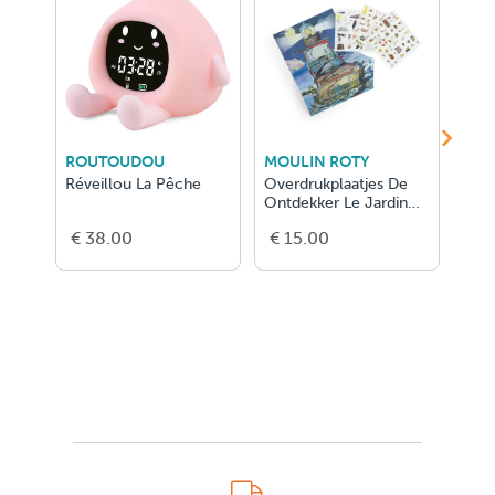
ROUTOUDOU
MOULIN ROTY
MOU
Réveillou La Pêche
Overdrukplaatjes De
Snee
Ontdekker Le Jardin
Maw
Du Moulin
€ 38.00
€ 15.00
€ 1