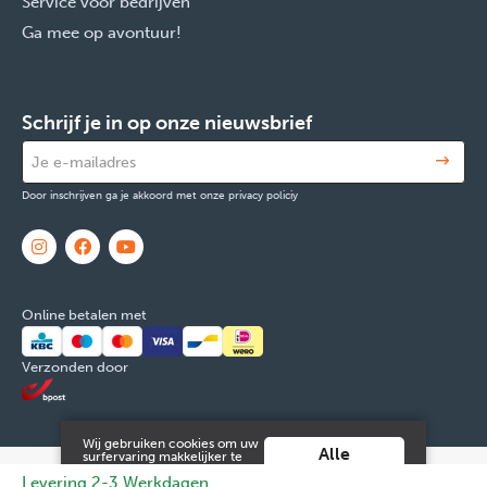
Service voor bedrijven
Ga mee op avontuur!
Schrijf je in op onze nieuwsbrief
Door inschrijven ga je akkoord met onze privacy policiy
Online betalen met
Verzonden door
Wij gebruiken cookies om uw
Alle
surfervaring makkelijker te
maken. Door verder gebruik
cookies
© 2026 FOX & Cie
Ondernemingsnr: 0551.965.335
Powered by
Levering 2-3 Werkdagen
te maken van deze website ga