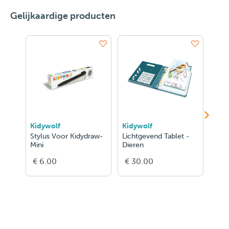
Gelijkaardige producten
Kidywolf
Kidywolf
Kid
Stylus Voor Kidydraw-
Lichtgevend Tablet -
Lich
Mini
Dieren
Eten
€ 6.00
€ 30.00
€ 3