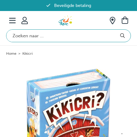
Beveiligde betaling
Gratis verzending vanaf €69 in België
Home
>
Kikicri