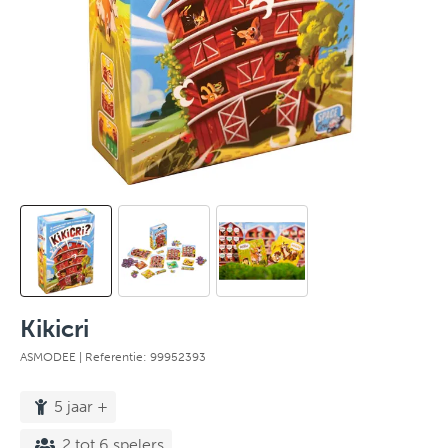
Kikicri
ASMODEE
| Referentie: 99952393
5 jaar +
2 tot 6 spelers