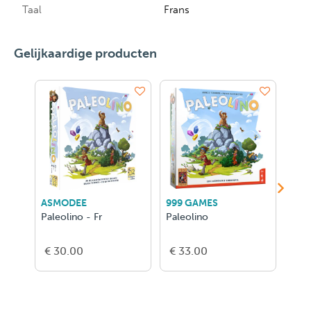
Taal
Frans
Gelijkaardige producten
ASMODEE
999 GAMES
GER
Paleolino - Fr
Paleolino
Tres
€ 30.00
€ 33.00
€ 1