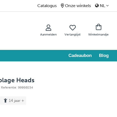
Catalogus
Onze winkels
NL
Aanmelden
Verlanglijst
Winkelmandje
Cadeaubon
Blog
colage Heads
| Referentie: 99956034
14 jaar +