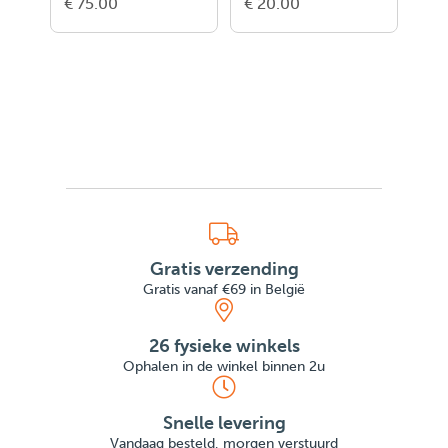
€ 75.00
€ 20.00
€ 5
Rove
Gratis verzending
Gratis vanaf €69 in België
26 fysieke winkels
Ophalen in de winkel binnen 2u
Snelle levering
Vandaag besteld, morgen verstuurd