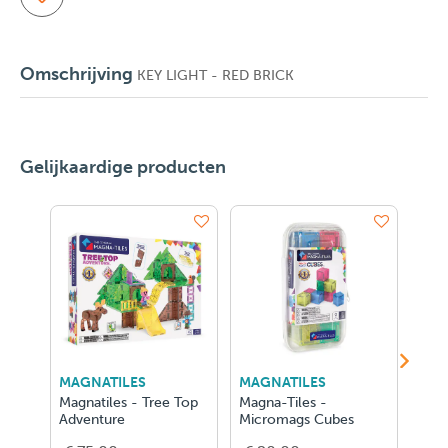
Omschrijving
KEY LIGHT - RED BRICK
Gelijkaardige producten
MAGNATILES
MAGNATILES
LEG
Magnatiles - Tree Top
Magna-Tiles -
LEG
Adventure
Micromags Cubes
Cha
Proj