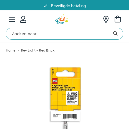
Beveiligde betaling
Gratis verzending vanaf €69 in België
Home
>
Key Light - Red Brick