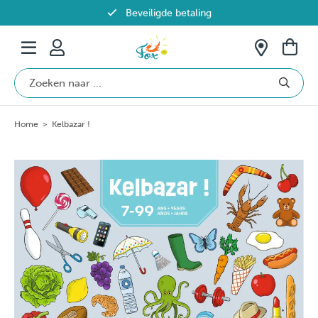
Beveiligde betaling
Gratis verzending vanaf €69 in België
Home
>
Kelbazar !