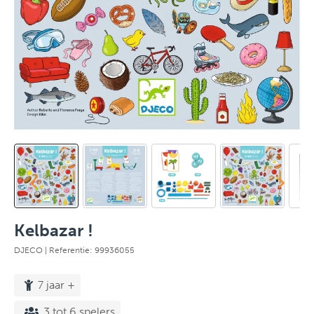
Kelbazar !
DJECO
| Referentie: 99936055
7 jaar +
3 tot 6 spelers