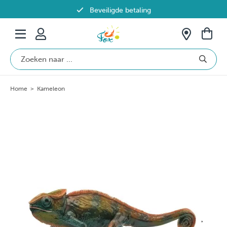
Beveiligde betaling
Gratis verzending vanaf €69 in België
Home
>
Kameleon