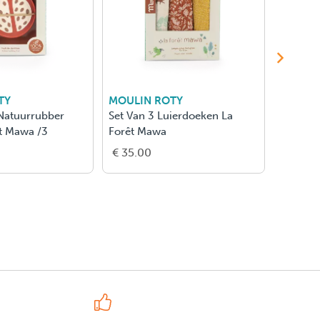
MOULIN ROTY
MOULIN ROTY
Bestekset Siliconen La Forêt
Serviessetje Silicone
Mawa
Mawa
€ 15.00
€ 35.00