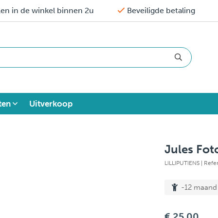
en in de winkel binnen 2u
Beveiligde betaling
ten
Uitverkoop
Jules Fo
LILLIPUTIENS
| Refe
-12 maand
€ 25,00