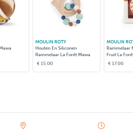
MOULIN ROTY
MOULIN ROTY
Rammelaar Natuurrubber
Set Van 3 Luierdoeken La
Fruit La Forêt Mawa /3
Forêt Mawa
€ 17.00
€ 35.00