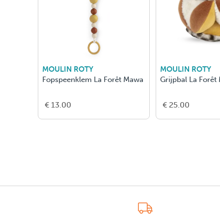
MOULIN ROTY
MOULIN ROTY
Grijpbal La Forêt Mawa
Houten En Siliconen
Rammelaar La Forêt Mawa
€ 25.00
€ 15.00