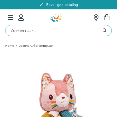
Beveiligde betaling
Gratis verzending vanaf €69 in België
Home
>
Jeanne Grijprammelaar