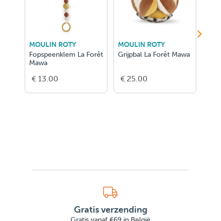
MOULIN ROTY
MOULIN ROTY
MOU
Fopspeenklem La Forêt
Grijpbal La Forêt Mawa
Hout
Mawa
Ramm
Maw
€ 13.00
€ 25.00
€ 1
Gratis verzending
Gratis vanaf €69 in België