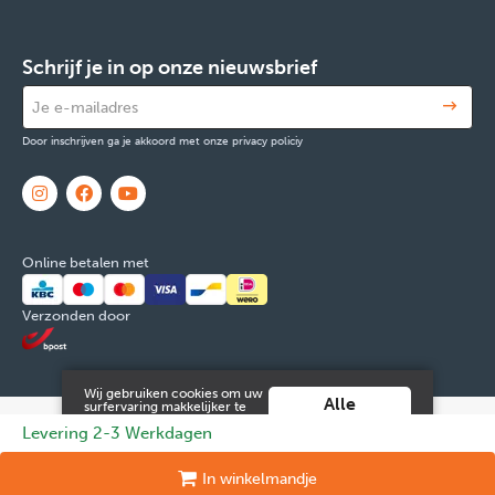
Schrijf je in op onze nieuwsbrief
Door inschrijven ga je akkoord met onze privacy policiy
Online betalen met
Verzonden door
Wij gebruiken cookies om uw
Alle
surfervaring makkelijker te
maken. Door verder gebruik
cookies
© 2026 FOX & Cie
Ondernemingsnr: 0551.965.335
Powered by
Levering 2-3 Werkdagen
te maken van deze website ga
aanvaarden
je hiermee akkoord.
Tilroy
.
Meer info vind je in onze
Juridische informatie en contact
Cookies
Persoonsgegevens
In
winkelmandje
algemene voorwaarden
.