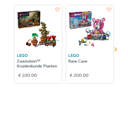
LEGO
LEGO
LEG
Zweinstein™
Rave Cave
Kit
Kruidenkunde Planten
€ 100.00
€ 200.00
€ 