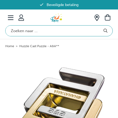
Beveiligde betaling
Gratis verzending vanaf €69 in België
Home
>
Huzzle Cast Puzzle - A&A**