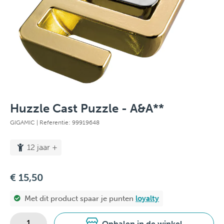
Huzzle Cast Puzzle - A&A**
GIGAMIC
| Referentie: 99919648
12 jaar +
€ 15,50
Met dit product spaar je
punten
loyalty
Ophalen in de winkel