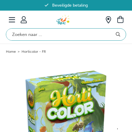
Beveiligde betaling
Gratis verzending vanaf €69 in België
Home
>
Horticolor - FR