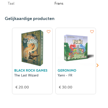
Taal
Frans
Gelijkaardige producten
BLACK ROCK GAMES
GERONIMO
GER
The Last Wizard
Yami - FR
Hero
Conq
€ 20.00
€ 30.00
€ 2