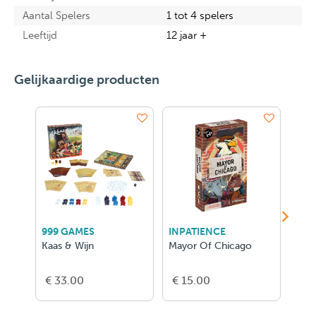
Aantal Spelers
1 tot 4 spelers
Leeftijd
12 jaar +
Gelijkaardige producten
999 GAMES
INPATIENCE
ASM
Kaas & Wijn
Mayor Of Chicago
D&D
Bord
- FR
€ 33.00
€ 15.00
€ 5