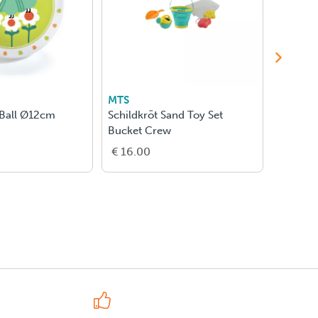
MTS
MOULI
 Ball Ø12cm
Schildkröt Sand Toy Set
Lokfluit
Bucket Crew
Moulin
€ 16.00
€ 22.0