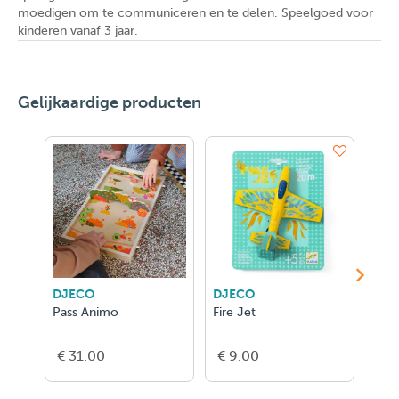
moedigen om te communiceren en te delen. Speelgoed voor
kinderen vanaf 3 jaar.
Gelijkaardige producten
DJECO
DJECO
DJE
Pass Animo
Fire Jet
Bird
€ 31.00
€ 9.00
€ 9