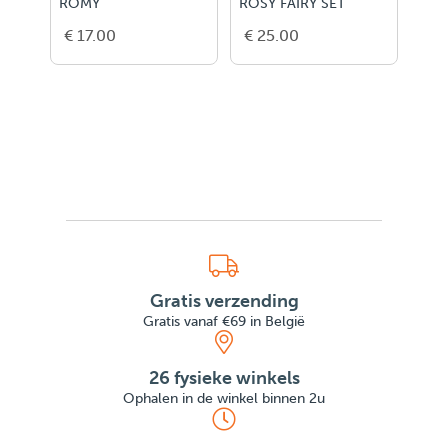
ROMY
ROSY FAIRY SET
RUB
€ 17.00
€ 25.00
€ 1
Gratis verzending
Gratis vanaf €69 in België
26 fysieke winkels
Ophalen in de winkel binnen 2u