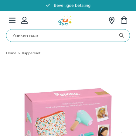
Beveiligde betaling
Gratis verzending vanaf €69 in België
Home
>
Kappersset