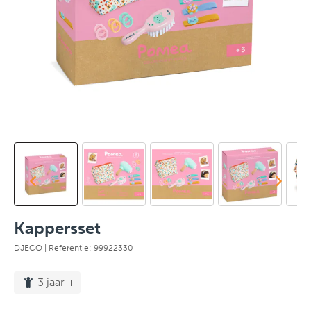
Kappersset
DJECO
| Referentie: 99922330
3 jaar +