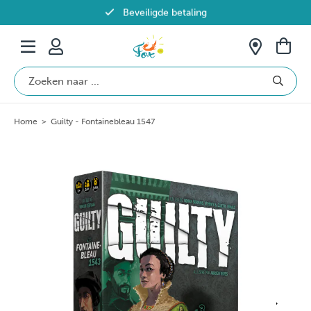
Beveiligde betaling
Gratis verzending vanaf €69 in België
Home
>
Guilty - Fontainebleau 1547