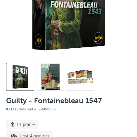
Guilty - Fontainebleau 1547
IELLO
| Referentie: 99952388
14 jaar +
1 tot 4 spelers