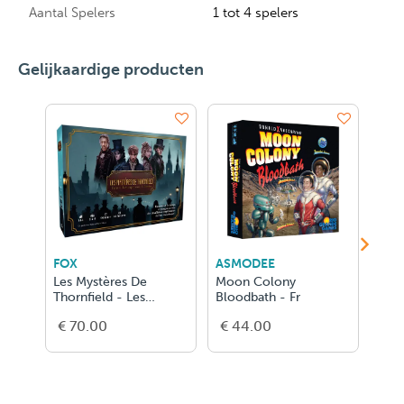
Aantal Spelers
1 tot 4 spelers
Gelijkaardige producten
FOX
ASMODEE
ASM
Les Mystères De
Moon Colony
Anim
Thornfield - Les
Bloodbath - Fr
FR
Enquêteurs de l'ombre
€ 70.00
€ 44.00
€ 5