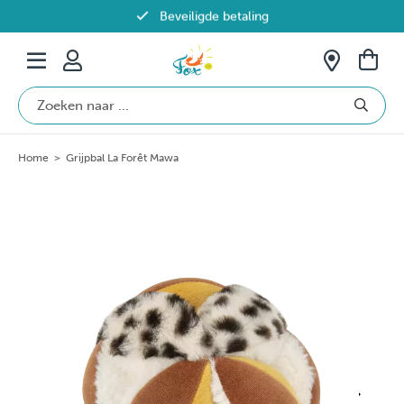
Beveiligde betaling
Gratis verzending vanaf €69 in België
Home
>
Grijpbal La Forêt Mawa