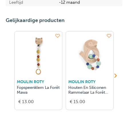
Leeftijd
-12 maand
Gelijkaardige producten
MOULIN ROTY
MOULIN ROTY
MOU
Fopspeenklem La Forêt
Houten En Siliconen
Ram
Mawa
Rammelaar La Forêt
Natu
Mawa
Forê
€ 13.00
€ 15.00
€ 1