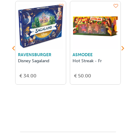
ES
RAVENSBURGER
ASMODEE
GER
s
Disney Sagaland
Hot Streak - Fr
Mon
Deck
€ 34.00
€ 50.00
€ 1