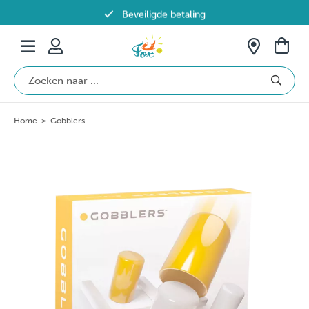
Beveiligde betaling
Gratis verzending vanaf €69 in België
Home
>
Gobblers