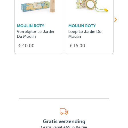
MOULIN ROTY
MOULIN ROTY
MOU
Verrekijker Le Jardin
Loep Le Jardin Du
Loep
Du Moulin
Moulin
Jard
€ 40.00
€ 15.00
€ 2
Gratis verzending
Gratis vanaf €69 in België