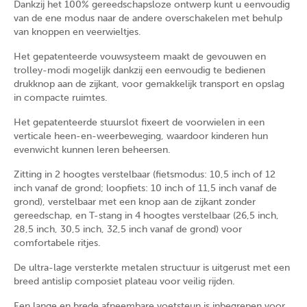
Dankzij het 100% gereedschapsloze ontwerp kunt u eenvoudig
van de ene modus naar de andere overschakelen met behulp
van knoppen en veerwieltjes.
Het gepatenteerde vouwsysteem maakt de gevouwen en
trolley-modi mogelijk dankzij een eenvoudig te bedienen
drukknop aan de zijkant, voor gemakkelijk transport en opslag
in compacte ruimtes.
Het gepatenteerde stuurslot fixeert de voorwielen in een
verticale heen-en-weerbeweging, waardoor kinderen hun
evenwicht kunnen leren beheersen.
Zitting in 2 hoogtes verstelbaar (fietsmodus: 10,5 inch of 12
inch vanaf de grond; loopfiets: 10 inch of 11,5 inch vanaf de
grond), verstelbaar met een knop aan de zijkant zonder
gereedschap, en T-stang in 4 hoogtes verstelbaar (26,5 inch,
28,5 inch, 30,5 inch, 32,5 inch vanaf de grond) voor
comfortabele ritjes.
De ultra-lage versterkte metalen structuur is uitgerust met een
breed antislip composiet plateau voor veilig rijden.
Een lange en brede afneembare voetsteun is inbegrepen voor