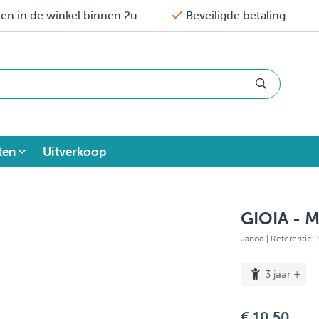
en in de winkel binnen 2u
Beveiligde betaling
ten
Uitverkoop
GIOIA -
Janod
| Referentie
3 jaar +
€ 10,50