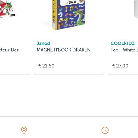
Janod
COOLKIDZ
cteur Des
MAGNETI'BOOK DRAKEN
Teo - White 
€ 21.50
€ 27.00