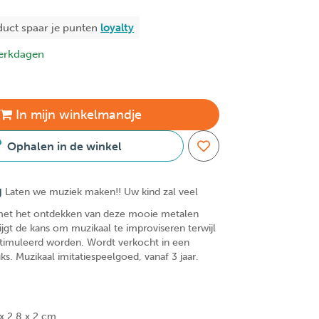
duct spaar je
punten
loyalty
erkdagen
In
mijn
winkelmandje
Ophalen in de winkel
g
Laten we muziek maken!! Uw kind zal veel
 met het ontdekken van deze mooie metalen
ijgt de kans om muzikaal te improviseren terwijl
estimuleerd worden. Wordt verkocht in een
uks. Muzikaal imitatiespeelgoed, vanaf 3 jaar.
 x 2,8 x 2 cm