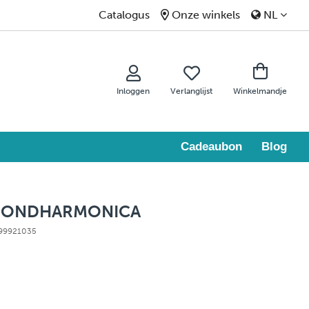
Catalogus
Onze winkels
NL
Inloggen
Verlanglijst
Winkelmandje
Cadeaubon
Blog
 MONDHARMONICA
: 99921035