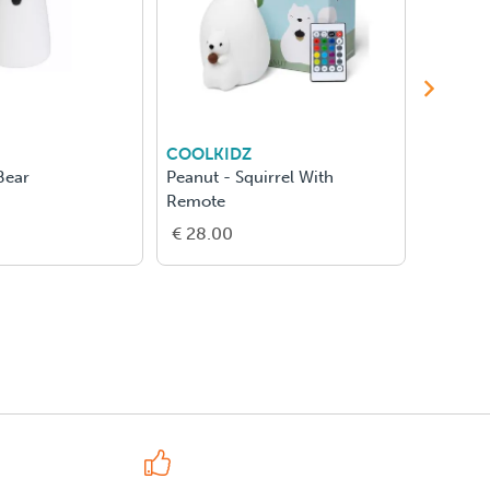
COOLKIDZ
NATHA
Bear
Peanut - Squirrel With
Je Deco
Remote
€ 28.00
€ 31.5