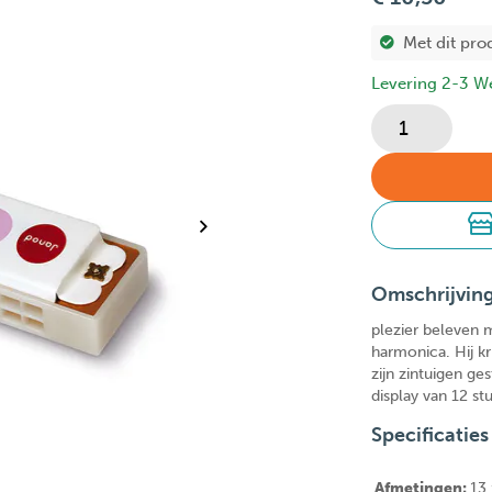
Met dit pro
Levering 2-3 W
Omschrijvin
plezier beleven
harmonica. Hij kr
zijn zintuigen g
display van 12 st
Specificaties
Afmetingen:
13