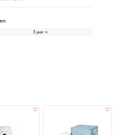
en
3 jaar +